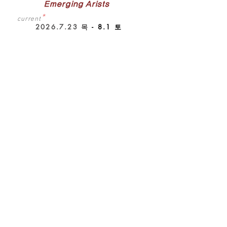
Emerging Arists
*
current
2026.7.23
목
- 8.1 토
2026 Emerging Artist
H 기획전 <보이지 않는 결>
타미 (TAMi)
2026 New Perspective