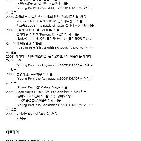
'반반(Half-Frame)' 인사아트센타, 서울
'Young Portfolio Acquisitions 2008' K-MOPA, 야마나
시, 일본
2008 환경의 날 기념사진전 ‘마음의 정원' 신세계문화홀, 서울
Microart 69 'HEART SHOW' 인사아트센타, 서울
서교육십2008 'The Battle of Taste' 갤러리 상상마당, 서울
2007 픽셀 'ON-OFF '갤러리 이룸, 서울
갤러리 담 기획전 'Flowers 展' - 갤러리 담, 서울
'찾아가는 미술관' 주최:국립현대미술관 [국립경주박물관 외
전국 16개 미술관및 박물관]
' Young Portfolio Acquisitions 2006' K-MOPA, 야마나
시, 일본
2006 헤이리 국제 판 페스티발 '물티쿨티오바전' 예술마을 헤이리,
걍기도 파주
'Young Portfolio Acquisitions 2005' K-MOPA , 야마나
시, 일본
2005 '몽상가 전' 토퍼하우스, 서울
'Young Portfolio Acquisitions 2004' K-MOPA, 야마나
시, 일본
'Animal Farm 전' Gallery Scape, 서울
2004 'Asian Age #1- Talk Live' Earka gallery, 오사카/일본
'핑야오국제사진페스티발(PIP)' 핑야오/ 중국
'한국미술열흘장' 예술의전당, 서울
'Young Portfolio Acquisitions 2003' K-MOPA, 야마나
시, 일본
2003 '이미지코리아' 예술의전당, 서울
외 다수.
아트페어