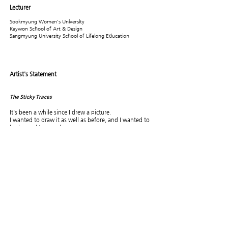
Lecturer
Sookmyung Women's University
Kaywon School of Art & Design
Sangmyung University School of Lifelong Education
Artist's Statement
The Sticky Traces
It's been a while since I drew a picture.
I wanted to draw it as well as before, and I wanted to
look good to people.
But it was hard to even start because of my greed.
"Whether you draw it well or not, it's just a picture."
Children's painting has no purpose. You can feel the
joy of painting.
It's a comfortable and free painting that shows you
who you are without being conscious of anyone's
gaze.
I drew stickers while drawing.
If it's a house with a child, there's at least one sticker
mark on the wall.