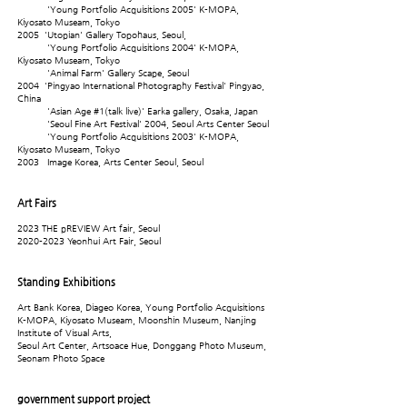
'Young Portfolio Acquisitions 2005' K-MOPA,
Kiyosato Museam, Tokyo
2005 'Utopian' Gallery Topohaus, Seoul,
'Young Portfolio Acquisitions 2004' K-MOPA,
Kiyosato Museam, Tokyo
'Animal Farm' Gallery Scape, Seoul
2004 'Pingyao International Photography Festival' Pingyao,
China
'Asian Age #1(talk live)' Earka gallery, Osaka, Japan
'Seoul Fine Art Festival' 2004, Seoul Arts Center Seoul
'Young Portfolio Acquisitions 2003' K-MOPA,
Kiyosato Museam, Tokyo
2003 Image Korea, Arts Center Seoul, Seoul
Art Fairs
2023 THE pREVIEW Art fair, Seoul
2020-2023
Yeonhui Art Fair, Seoul
Standing Exhibitions
Art Bank Korea, Diageo Korea, Young Portfolio Acquisitions
K-MOPA, Kiyosato Museam, Moonshin Museum, Nanjing
Institute of Visual Arts,
Seoul Art Center, Artsoace Hue, Donggang Photo Museum,
Seonam Photo Space
government support project