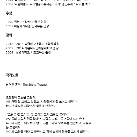
2006 ‘다같이놀자-디지털꼴라쥬사진그리기' 전민수저 / 디지털 북스
수상
1996 일본 가나가와판화전 입상
1995 미술세계대전 판화부분 입상
강의
2012 - 2014
숙명여자대학교 대학원 출강
2005 - 2014
계원디자인예술대학교 출강
2009 상명대학교 사회교육원 출강
작가노트
남겨진 흔적 (The Sticky Traces)
오랜만에 그림을 그린다.
예전처럼 잘 그리고 싶었고, 사람들에게 잘 보이고 싶었다.
하지만 욕심은 시작조차 힘들게 만들었다.
"그림은 잘 그리든, 못 그리든 그저 그림일 뿐이야"
아이들의 그림은 맹목적이다. 그림을 그리는 즐거움이 느껴진다.
누구의 시선도 의식하지 않고 있는 그대로 보여주는 편안하고 자유로
운 그림이다.
아이의 그림을 따라 그리면서 그 위에 스티커 형태를 그리게 되었다.