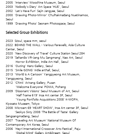
2005 'Interview' Mooshine Museum, Seoul
2003 'Nobody's Diary' Art Space 'HUE', Seoul
2002 'Let's Have Fun' Sajin Jangyee, Seoul
2000 'Drawing Photo-Mirror' Chulhakmadang Nuetinamoo,
Seoul
1999 'Drawing Photo' Seonam Photospace, Seoul
Selected Group Exhibitions
2023 Séoul, space mm, seoul
2022 BEHIND THE WALL - Various Farewells, Asia Culture
Center, Seoul
2020 'New Discovery of Travel' Culture Station Seoul 284
2019 ‘Sehando VR-Jang Mu Sangmang’, Nao Art, Seoul
Horror Exhibition, Indie Art Hall , Seoul
2016 'Outing' Hans Gallery, Seoul
2015 'Smile GONG' Indie arthall, Seoul,
2013 'World Is A Cartoon' Yangpyeong Art Museum,
Yangpyeong, Seoul
2012 'Chink' Arirang Gallery, Pusan
'Welcome Everyone' POMA, Pohang
2009 'Dissonant Visions' Seoul Museum of Art, Seoul
'Half frame 619' Insa Art center 3F, Seoul
'Young Portfolio Acquisitions 2008' K-MOPA,
Kiyosato Museam, Tokyo
2008 Microart 69 'HEART SHOW', Insa Art center 3F, Seoul
'Seokyo Sixty 2008 'The Battle of Taste' Gallery
Sangsangmadang, Seoul
2007 'Traveling Art Museum' National Museum Of
Contemporary Art Korea, Seoul
2006 'Heyri International Crossover Arts Festival', Paju
'Digital Mind' Gallery Art&Dream, Seoul