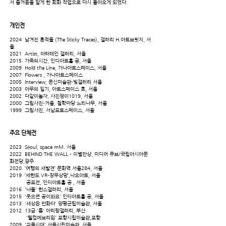
서 즐거움을 알게 한 회화 작업으로 다시 돌아오게 되었다.
개인전
2024 남겨진 흔적들 (The Sticky Traces), 갤러리 H.아트브릿지, 서
울
2021 Artist, 아터테인 갤러리, 서울
2015 가족의시간, 인디아트홀 공, 서울
2009 Hold the Line, 가나아트스페이스, 서울
2007 Flowers , 가나아트스페이스
2005 Interview, 문신미술관-빛갤러리 서울
2003 아무의 일기, 아트스페이스 휴, 서울
2002 다같이놀자, 사진쟁이1019, 서울
2000 그림사진-거울, 철학마당 느티나무, 서울
1999 그림사진, 서남포토스페이스, 서울
주요 단체전
2023 Séoul, space mM. 서울
2022 BEHIND THE WALL - 이별만상, 미디어 큐브/국립아시아문
화전당,광주
2020 ‘여행의 새발견’ 문화역 서울284, 서울
2019 ‘세한도 VR-장무상망’,나오아트, 서울
공포전, 인디아트홀 공 , 서울
2016 '나들' 한스갤러리, 서울
2015 '웃으면 공이와요' 인디아트홀 공, 서울
2013 '세상은 만화다' 양평군립미술관, 서울
2012 13금 '틈' 아리랑갤러리, 부산
'웰컴에브리원' 포항시립미술관,포항
2009 '괴물시대' 서울시립미술관, 서울