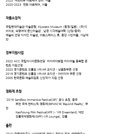
2023 더프리뷰 아트페어 성수, 서울
2020-2023
연희 아트페어, 서울
작품소장처
국립현대미술관 미술은행, Kiyosato Museum (동경/일본), (주)디
아지오, 숙명여대 문신미술관 , 남경 시각예술대학 (난징/중국)
예술의 전당 디자인 미술관, 아트스페이스 휴, 동강 사진마을, 서남재
단
정부지원사업
2022 ACC 국립아시아문화전당 미디어아트랩 미디어월 융복합 콘
텐츠 지원선정
2020 경기콘텐츠 진흥원 VR/AR 오디션 - 상용화부문 선정
2019 경기콘텐츠 진흥원 VR/AR 오디션 - 아이디어 부문 선정
2005 한국문화 예술위원회 신진작가 지원 선정
영화제 초청
'2019 Sandbox Immersive Festival(SIF)’ 공식 초청, 중국
부천 국제 판타스틱 영화제(BIFAN)’의 ‘Beyond Reality’, 부
천
Kaohsiung Film Festival(KFF )- ‘XR Dreamland, 대만
강릉국제영화제(GIFF)-VR Lounge), 강릉
출판
2010 ‘잠을재워주는 100마리양’ 전민수,정인섭 공저 /랜덤하우스