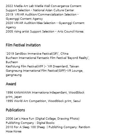
2022 Media Art Lab Media Wall Convergence Content
Support Selection - National Asian Culture Center
2019 VR/AR Audition/Commercialization Selection -
Gyeonggi Content Agency
2020 VR/AR Audition/Idea Selection - Gyeonggi Content
Agency
2005 rising artist Support Selection - Arts Council Korea.
Film Festival Invitation
'2019 Sandbox Immersive Festival(SIF)’, China
Bucheon International Fantastic Film Festival ‘Beyond Reality’,
Bucheon
Kaohsiung Film Festival(KFF )- ‘XR Dreamland, Taiwan
Gangneung International Film Festival(GIFF)-VR Lounge,
gangneung
Award
1996 KANAKAWA Internationa Independant, Woodblock
print, japan
1995 World Art Competition, Woodblock print, Seoul
Publications
2006 Let's Have Fun (Digital Collage, Drawing Photo)
Publishing Company : Digital Books
2010 For A Sleep 100 Sheep ㅣPublishing Company: Random
Hose Korea