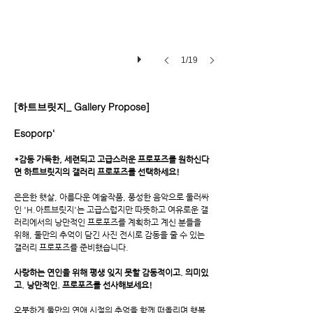
1/19
[하트브릿지_ Gallery Propose]
Esoporp'
*감동 가득한, 세련되고 고급스러운 프로포즈를 원하신다
면 하트브릿지의 갤러리 프로포즈를 선택하세요!
은은한 햇살, 아름다운 예술작품, 풍성한 음악으로 둘러싸
인 'H.아트브릿지'는 고급스럽지만 따뜻하고 여유로운 갤
러리에서의 낭만적인 프로포즈를 계획하고 계신 분들을
위해, 둘만의 추억이 담긴 사진 전시로 감동을 줄 수 있는
갤러리 프로포즈를 준비했습니다.
사랑하는 연인을 위해
평생 잊지 못할 감동적이고. 의미있
고. 낭만적인. 프로포즈를 선사해보세요!
오붓하게 둘만의 연애 시절의 추억을 함께 떠올리며 행복