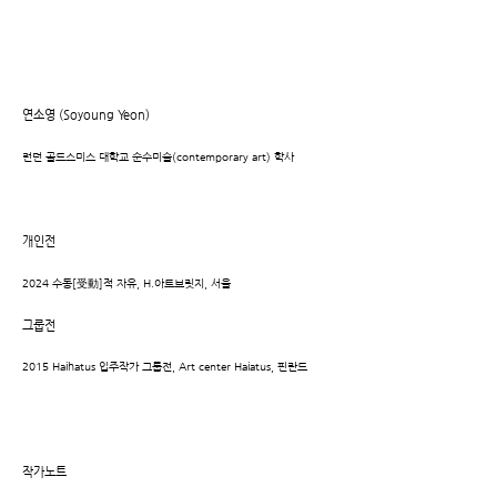
연소영 (Soyoung Yeon)
런던 골드스미스 대학교 순수미술(contemporary art) 학사
개인전
2024 수동[受動]적 자유, H.아트브릿지, 서울
그룹전
2015 Haihatus 입주작가 그룹전, Art center Haiatus, 핀란드
작가노트