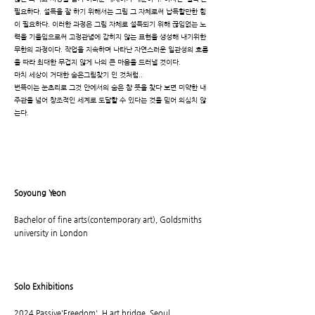
필요하다. 설득을 잘 하기 위해서는 그림 그 자체로써 납득할만한 힘
이 필요하다. 이러한 과정은 그림 자체로 설득되기 위해 끊임없는 노
력을 기울임으로써 고정관념에 갇히지 않는 표현을 생성해 내기위한
무한의 과정이다. 작업을 지속하며 나타난 자연스러운 일관성의 흐름
을 따라 최대한 무겁지 않게 나의 큰 마음을 드러낼 것이다.
마치 세상이 거대한 숨은그림찾기 인 것처럼..
번뜩이는 눈초리로 그것 안에서의 숨은 참 뜻을 찾다 보면 미약한 내
주관을 넘어 창조적인 세계로 도달할 수 있다는 것을 믿어 의심치 않
는다.
Soyoung Yeon
Bachelor of fine arts(contemporary art), Goldsmiths
university in London
Solo Exhibitions
2024 Passive'Freedom', H.art bridge, Seoul