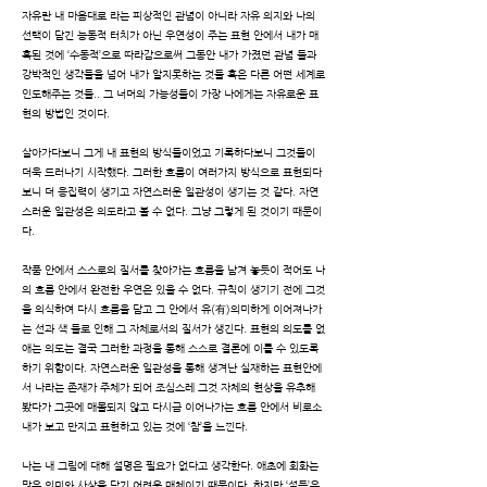
자유란 내 마음대로 라는 피상적인 관념이 아니라 자유 의지와 나의
선택이 담긴 능동적 터치가 아닌 우연성이 주는 표현 안에서 내가 매
혹된 것에 ‘수동적’으로 따라감으로써 그동안 내가 가졌던 관념 들과
강박적인 생각들을 넘어 내가 알지못하는 것들 혹은 다른 어떤 세계로
인도해주는 것들.. 그 너머의 가능성들이 가장 나에게는 자유로운 표
현의 방법인 것이다.
살아가다보니 그게 내 표현의 방식들이었고 기록하다보니 그것들이
더욱 드러나기 시작했다. 그러한 흐름이 여러가지 방식으로 표현되다
보니 더 응집력이 생기고 자연스러운 일관성이 생기는 것 같다. 자연
스러운 일관성은 의도라고 볼 수 없다. 그냥 그렇게 된 것이기 때문이
다.
작품 안에서 스스로의 질서를 찾아가는 흐름을 남겨 놓듯이 적어도 나
의 흐름 안에서 완전한 우연은 있을 수 없다. 규칙이 생기기 전에 그것
을 의식하여 다시 흐름을 담고 그 안에서 유(有)의미하게 이어져나가
는 선과 색 들로 인해 그 자체로서의 질서가 생긴다. 표현의 의도를 없
애는 의도는 결국 그러한 과정을 통해 스스로 결론에 이를 수 있도록
하기 위함이다. 자연스러운 일관성을 통해 생겨난 실재하는 표현안에
서 나라는 존재가 주체가 되어 조심스레 그것 자체의 현상을 유추해
봤다가 그곳에 매몰되지 않고 다시금 이어나가는 흐름 안에서 비로소
내가 보고 만지고 표현하고 있는 것에 ‘참’을 느낀다.
나는 내 그림에 대해 설명은 필요가 없다고 생각한다. 애초에 회화는
많은 의미와 사상을 담기 어려운 매체이기 때문이다. 하지만 ‘설득’은