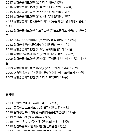
2017 장형순종이모형전 (갤러리 어비움 / 용인)
2016 장형순종이모형전 (서울창의인성교육센터 / 서울)
2015 장형순종이모형전 (비발디파크 메인센터 / 홍천)
2014 장형순종이모형전 (안양시민축제 초대전 / 안양)
2013 장형순종이모형 <쥬쥬와 지노> (수원어린이생태체험미술관 /
수원)
2012 장형순종이모형전 위도특별전 (위도초등학교 체육관 / 전북 위
도)
2012 ROOTS-CONTROL (스톤앤워터 삼각케이스 / 안양)
2012 장형순개인전 <공장물건> (대안공간 눈 / 수원)
2010 장형순종이모형전 (서초동 롯데캐슬갤러리 / 서울)
2010 장형순 <지성시대>전 (근현대 디자인박물관 / 서울)
2009 장형순종이모형전 <정체성> (두성종이 인더페이퍼 갤러리 / 서
울)
2009 장형순종이모형전 <숙명> (인천 신세계 갤러리 / 인천)
2006 건축적 상상전 <여섯개의 꿈전> (헤이리 아트팩토리 / 파주)
2005 장형순종이모형전 (헤이리 아트팩토리 / 파주)
단체전
2023 감사의 선물전 (더제이 갤러리 / 인천)
2021 공공미술 프로젝트 <월암별곡> (왕송못 / 의왕)
2019 문화생산도시 리빙랩 (문래예술종합지원센터 / 서울)
2019 종이충격전 (양평미술관 / 양평)
2018 자르고 접고 만들다 (원주한지테마파크 / 원주)
2018 첩첩화중 믹스앤 매치전 (단원미술관 / 안산)