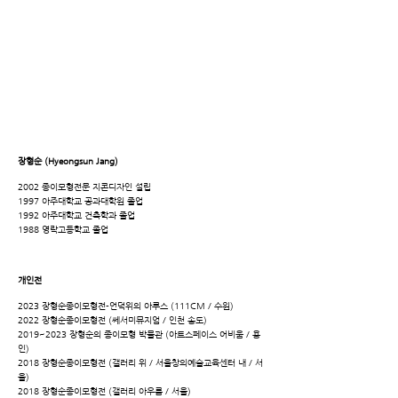
장형순 (Hyeongsun Jang)
2002 종이모형전문 지콘디자인 설립
1997 아주대학교 공과대학원 졸업
1992 아주대학교 건축학과 졸업
1988 영락고등학교 졸업
개인전
2023 장형순종이모형전-언덕위의 아루스 (111CM / 수원)
2022 장형순종이모형전 (쎄서미뮤지엄 / 인천 송도)
2019~2023 장형순의 종이모형 박물관 (아트스페이스 어비움 / 용
인)
2018 장형순종이모형전 (갤러리 위 / 서울창의예술교육센터 내 / 서
울)
2018 장형순종이모형전 (갤러리 아우룸 / 서울)