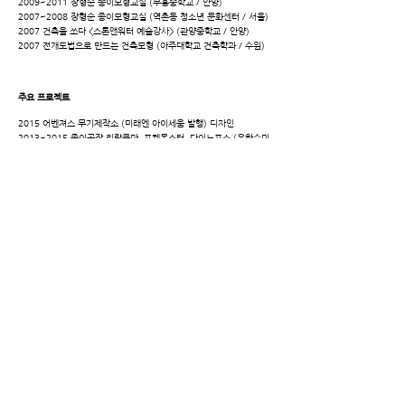
2009~2011 장형순 종이모형교실 (부흥중학교 / 안양)
2007~2008 장형순 종이모형교실 (역촌동 청소년 문화센터 / 서울)
2007 건축을 쏘다 <스톤앤워터 예술강사> (관양중학교 / 안양)
2007 전개도법으로 만드는 건축모형 (아주대학교 건축학과 / 수원)
주요 프로젝트
2015 어벤져스 무기제작소 (미래엔 아이세움 발행) 디자인
2013~2015 종이공작 리락쿠마, 포켓몬스터, 다이노포스 (은하수미
디어 발행) 디자인
2013 숭례문 종이모형 (문화재보호재단 제작) 모형 디자인
2012 제51회 아산성웅 이순신축제 참여 퍼레이드 관련 디자인
2012 안양관양시장 문전성시 프로그램 솔루션위원
2012 경기문화재단+양주시 공동지원사업 장흥 삼색프로젝트 참여
2011 쇼토리시리즈 종이모형 작업 (북스카우트 발행 / 2011디자인
전람회 대상)
2010 서울문화재단 지역연계통합 문화예술교육 프로그램(문래예술
공장) 참여
2010~2011 북스카우트 3D 팝업북 <What’s up Showtory?> 종
이모형 디자인
2009~2011 대전시, 김해시 체험행사 근대건축 종이모형 디자인
2008~2012 (주)천재교육 논술매거진 시리즈 종이모형 개발 진행
2004~2005 한국방송공사(KBS) KBS2 캐릭터 종이모형 디자인
2003~2005 명품벽지 did 광고용 생가시리즈 종이모형 디자인