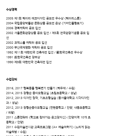
수상경력
2005 제1회 헤이리 에코디자인 공모전 우수상 <헤이리스톤>
2004 국립중앙박물관 문화상품 공모전 은상 <기마인물형토기>
2006 경북캐릭터 공모 입선
2002 서울문화관광상품 공모 입선 / 제5회 전국관광기념품 공모 입
선
2002 코엑스몰 캐릭터 공모 입선
2000 부산국제영화 캐릭터 공모 입선
1992 제11회 대한민국 건축대전 입선 / 覼한국건축전 우수상
1991 覻한국건축전 장려상
1990 제9회 대한민국 건축대전 입선
수업강의
2016, 2017 행복동물 행복변기 만들기 (해우재 / 수원)
2014, 2015 장형순 종이모형교실 (초림초등학교 / 성남)
2012, 2013 디자인 창작, 기초조형실습 (동서울대학교 시각디자인
과 / 성남)
2012, 2013 장형순종이모형교실 (연현중학교 / 안양, 내동초등학교
/ 의왕)
2011 스톤앤워터 <학교로 찾아가는 온고장지신> (안양지역 10개 초
등학교 / 안양)
2011 수원미술전시관 교육프로그램 <A+ 예술더하기> (느리게 읽는
미술책방 / 수원)