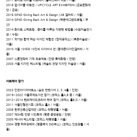
2017 화이트 테이블 아트페어 (블루스퀘어 네모 / 서울)
2016 업사이클 아트전 / UPCYCLE ART EXHIBITION (군포문화재
단 / 군포)
2016 GF4D Giving Back Art & Design (AB 갤러리 / 서울)
2014 GF4D Giving Back Art & Design (해운대그랜드호텔 / 부
산)
2014 화이트 스펙트럼 ; 종이를 다루는 다양한 방법들 (수원미술전시
관 / 수원)
2011 작가와 함께 하는 디자인 체험전 <창작공작소> (북촌미술관 /
서울)
2010 서울 10색과 10인의 디자이너 전 (동대문디자인갤러리 / 서
울)
2007 스톤앤워터 기억 프로젝트 (안양 롯데화랑 / 안양)
2003 서울 디자인 페스티벌 (예술의 전당 디자인 미술관 / 서울)
아트페어 참가
2023 인천아시아아트쇼 (송도 컨벤시아 2, 3 ,4홀 / 인천)
2019~2022 서울국제도서전 참가 (코엑스 홀A,B 등 / 서울)
2012~2014 핸드메이드코리아 페어 참가 (코엑스 홀B,D / 서울)
2011 서울인형전시회 (코엑스 홀A / 서울)
2008 한국건축산업대전 (코엑스 태평양홀 / 서울)
2007 제34회 안양 시민축제 (평촌 중앙공원 / 안양)
2005 매니아 페스티벌 (코엑스 태평양홀 / 서울)
2004 경향 하우징페어 <명품벽지 DID부스> (코엑스 인도양홀 / 서
울)