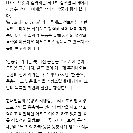
H.아트브릿지 갤러리는 제 1회 컬렉션 페어에서
김승수, 선미, 이세웅 작가의 작품과 함께 합니
다.
‘Beyond the Color’ 라는 주제로 선보이는 이번
컬렉션 페어는 화려하고 강렬한 색채 너머 작가
들이 어떠한 집약적 노동을 통해 자신의 생각과
철학을 아름다운 작품으로 완성해내고 있는지 주
목해 보고자 합니다.
‘김승수’ 작가는 붓 대신 물감을 주사기에 넣어
그림을 그립니다. 끝도 없이 가늘게 흘러나오는
물감의 선에 작가는 때로 막막하지만, 한 줄씩,
촘촘히, 그 넓은 화면을 정성스럽게 메꿔가며 그
만의 독특한 화면의 질감을 형성합니다.
현대인들의 욕망과 허영심, 그리고 화려한 치장
으로 상대를 유혹하는 인간의 허상을 다소 냉소
적이고 비판적인 어조로 이야기 하고 있지만, 이
를 직설적인 화법보다는 꽃과 나비, 보석, 공작
새, 별주부 전의 자라 등을 등장시켜 많은 함의를