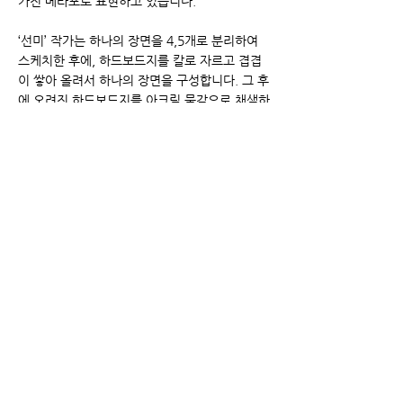
가진 메타포로 표현하고 있습니다.
‘선미’ 작가는 하나의 장면을 4,5개로 분리하여
스케치한 후에, 하드보드지를 칼로 자르고 겹겹
이 쌓아 올려서 하나의 장면을 구성합니다. 그 후
에 오려진 하드보드지를 아크릴 물감으로 채색하
는 과정을 여러 번 거치고 이를 켜켜이 중첩시켜
컬러와 선과 면을 조화롭게 레이어링하면서 화면
을 단단하게 쌓아갑니다. 일상적이고 친숙한 소
재들을 그림인듯, 입체인듯, 마치 단단한 종이 위
에 부조를 하듯 작품을 만들어가는 작가의 손길
은 섬세하기만 합니다.
‘이세웅’ 작가는 가느다란 아크릴 심지를 하나씩
쌓아 붙이고, 그렇게 선에서 면으로 전환된 아크
릴 판을 구부리고 갈아내는 행위를 통해 평면이
라는 틀에 갇힌 회화적 표현의 한계를 조각적 기
법을 통해 벗어나고자 합니다. 캔버스는 공간이
되고, 물감의 구성은 매체가 되며, 붓으로 그려내
는 듯한 화려한 페인팅의 형태는 아크릴 조각을
회화적 평면 위에서 재탄생 시키며 공간의 개념