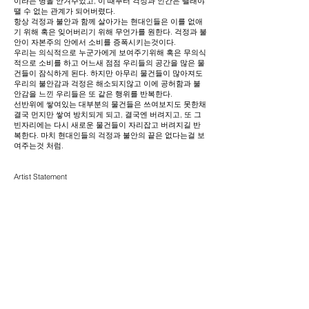
이라는 병을 안겨주었고, 이 때부터 걱정과 인간은 땔래야
땔 수 없는 관계가 되어버렸다.
항상 걱정과 불안과 함께 살아가는 현대인들은 이를 없애
기 위해 혹은 잊어버리기 위해 무언가를 원한다. 걱정과 불
안이 자본주의 안에서 소비를 증폭시키는것이다.
우리는 의식적으로 누군가에게 보여주기위해 혹은 무의식
적으로 소비를 하고 어느새 점점 우리들의 공간을 많은 물
건들이 잠식하게 된다. 하지만 아무리 물건들이 많아져도
우리의 불안감과 걱정은 해소되지않고 이에 공허함과 불
안감을 느낀 우리들은 또 같은 행위를 반복한다.
선반위에 쌓여있는 대부분의 물건들은 쓰여보지도 못한채
결국 먼지만 쌓여 방치되게 되고, 결국엔 버려지고, 또 그
빈자리에는 다시 새로운 물건들이 자리잡고 버려지길 반
복한다. 마치 현대인들의 걱정과 불안의 끝은 없다는걸 보
여주는것 처럼.
Artist Statement​
The Objects series indicates the correlation between the
worries, anxieties, and consumption of modern people.
Throughout many historical changes, human history has
advanced toward much more affluence, but it also
produced the disease of worry for people afraid of falling
behind, who were unable to keep up with such a rapidly
changing society, and from that point on, worry and
humans were inevitably linked together.
Modern people who always live with worry and anxiety
want something in order to or forget that worry and
anxiety. That worry and anxiety amplifies consumption