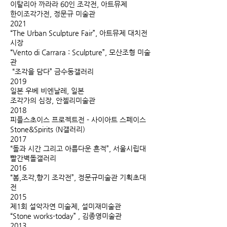
이탈리아 까라라 60인 조각전, 아트뮤제
한이조각가전, 정문규 미술관
2021
“The Urban Sculpture Fair”, 아트뮤제 대치전
시장
“Vento di Carrara : Sculpture”, 모산조형 미술
관
“조각을 담다” 금수동갤러리
2019
일본 우베 비엔날레, 일본
조각가의 심장, 안젤리미술관
2018
피플스초이스 프로젝트전 - 사이아트 스페이스
Stone&Spirits (N갤러리)
2017
“돌과 시간 그리고 아름다운 흔적”, 서울시립대
빨간벽돌갤러리
2016
“봄,조각,향기 조각전”, 정문규미술관 기획초대
전
2015
제1회 설악자연 미술제, 설미재미술관
“Stone works-today” , 김종영미술관
2013