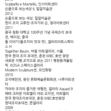
Scalpello e Martello, 인사아트센터
손끝으로 보는세상 II, 밀알미술관
2012
손끝으로 보는 세상, 밀알미술관
한이 조각 교류전-조각가의 손, 청아아트센터
2011
중국 청화 대학교 100주년 기념 국제조각 초대
전, 베이징, 중국
돌 이야기(돌조각의 맛과 멋), 갤러리아트스페이
스 H
Together Baum, 바움 아트갤러리, 서울.
한국 현대 조각 초대전, 춘천 MBC 호반 광장
새로운 지평,조각으로 보는 2011 평창동계올림
픽. KOSA 스페이스갤러리
Modern Sculpture전, 모인화랑
2010
조각예찬전, 광진 문화예술문화회관, 나루아트센
터
까라라 조각의 즐거운 여행전, 갤러리 Aquad 9
해태 크라운 아트밸리 야외 조각전, 아트밸리
한국 현대조각초대전, 춘천 MBC호반광장
현대조각초대전, 문갤러리
2009