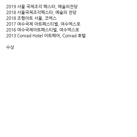
2019 서울 국제조각 페스타, 예술의전당
2018 서울국제조각페스타, 예술의 전당
2018 조형아트 서울, 코엑스
2017 여수국제 아트페스티벌, 여수엑스포
2016 여수국제아트페스티벌, 여수엑스포
2013 Conrad Hotel 아트페어, Conrad 호텔
수상
2008 제1회 쌍용 예가 작품 공모전 장려상, 서울
2006 "Beijing Olympic Park City Sculpture
Designs Exhibition"
베이징올림픽 공원도시조각 디자인전,
Outstanding Award수상, 베이징, 중국
5th Piemonte 국제 조각 공모전 입상 Torino,
이탈리아
"CAYACC 2006 아시아 청년미술 공모전" 입상,
Nanning, 중국
2003 Yuzi Paradise 국제 조각 공모전 입상,
Guillin, 중국
2003 이태리 Verona 국제 조각 심포지움, 2등
상. Verona, 이탈리아
2001 프랑스 Montbrison 국제 조각 심포지움,